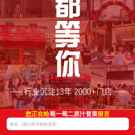
您正在给
蜀一蜀二原汁冒菜
留言