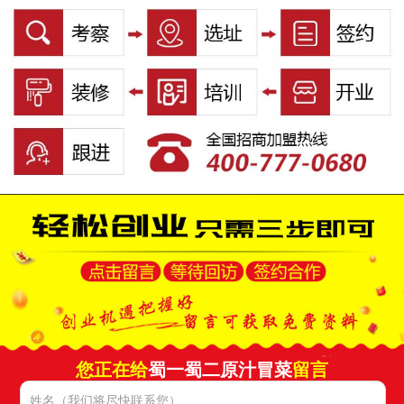
您正在给
蜀一蜀二原汁冒菜
留言