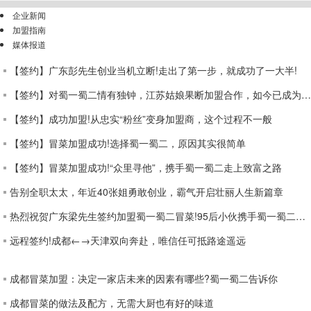
企业新闻
加盟指南
媒体报道
【签约】广东彭先生创业当机立断!走出了第一步，就成功了一大半!
【签约】对蜀一蜀二情有独钟，江苏姑娘果断加盟合作，如今已成为优秀冒菜师
【签约】成功加盟!从忠实“粉丝”变身加盟商，这个过程不一般
【签约】冒菜加盟成功!选择蜀一蜀二，原因其实很简单
【签约】冒菜加盟成功!“众里寻他”，携手蜀一蜀二走上致富之路
告别全职太太，年近40张姐勇敢创业，霸气开启壮丽人生新篇章
热烈祝贺广东梁先生签约加盟蜀一蜀二冒菜!95后小伙携手蜀一蜀二走上致富之路
远程签约!成都←→天津双向奔赴，唯信任可抵路途遥远
成都冒菜加盟：决定一家店未来的因素有哪些?蜀一蜀二告诉你
成都冒菜的做法及配方，无需大厨也有好的味道